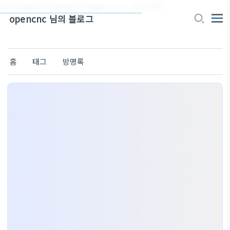
{{#if page.url.search('?page=') != -1}}
{{/if}}
opencnc 님의 블로그
홈
태그
방명록