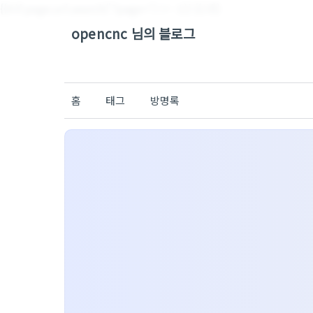
{{#if page.url.search('?page=') != -1}}
{{/if}}
opencnc 님의 블로그
홈
태그
방명록