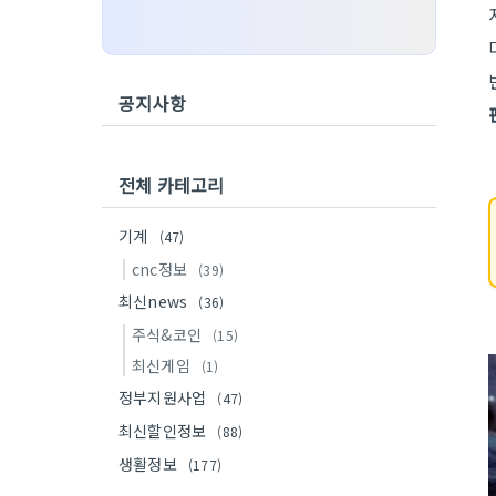
공지사항
전체 카테고리
기계
(47)
cnc정보
(39)
최신news
(36)
주식&코인
(15)
최신게임
(1)
정부지원사업
(47)
최신할인정보
(88)
생활정보
(177)