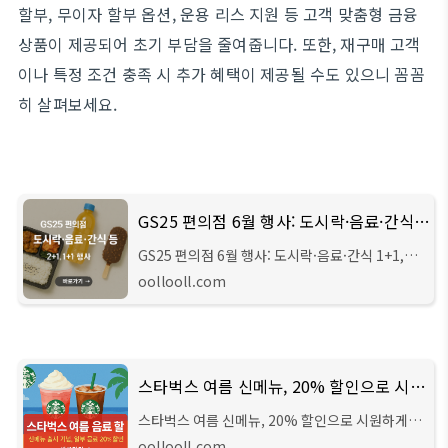
할부, 무이자 할부 옵션, 운용 리스 지원 등 고객 맞춤형 금융
상품이 제공되어 초기 부담을 줄여줍니다. 또한, 재구매 고객
이나 특정 조건 충족 시 추가 혜택이 제공될 수도 있으니 꼼꼼
히 살펴보세요.
GS25 편의점 6월 행사: 도시락·음료·간식 1+1, 2+1 풍성!
GS25 편의점 6월 행사: 도시락·음료·간식 1+1,
2+1 풍성!출출할 때, 목마를 때, 간식이 생각날 때!
oollooll.com
우리 곁에 가장 가까운 편의점 GS25가 6월에도 풍
성한 행사로 여러분을 찾아갑니다. 인기 도시락부
스타벅스 여름 신메뉴, 20% 할인으로 시원하게!
스타벅스 여름 신메뉴, 20% 할인으로 시원하게!
무더운 여름, 스타벅스가 시원한 소식을 전해드립
oollooll.com