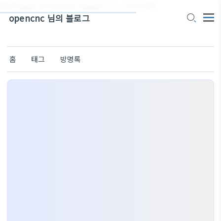
{{#if page.url.search('?page=') != -1}}
{{/if}}
opencnc 님의 블로그
홈
태그
방명록