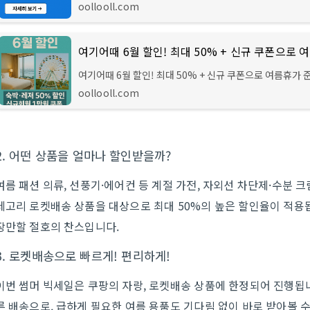
세요!해외여행을 계획 중이신가요? 롯데카드가 준비한 특
oollooll.com
택으로 여행 경비 부담을 확 줄여보세요! 최소 30만원 이상
여기어때 6월 할인! 최대 50% + 신규 쿠폰으로 여름휴가 
끝!본격적인 여름휴가 시즌을 앞두고 여행 계획 세우시는 
oollooll.com
으시죠? 지금 여기어때에서는 6월 한 달간 숙박과 레저 상
대
2. 어떤 상품을 얼마나 할인받을까?
여름 패션 의류, 선풍기·에어컨 등 계절 가전, 자외선 차단제·수분 크
테고리 로켓배송 상품을 대상으로 최대 50%의 높은 할인율이 적용
장만할 절호의 찬스입니다.
3. 로켓배송으로 빠르게! 편리하게!
이번 썸머 빅세일은 쿠팡의 자랑, 로켓배송 상품에 한정되어 진행됩니
른 배송으로, 급하게 필요한 여름 용품도 기다림 없이 바로 받아볼 수