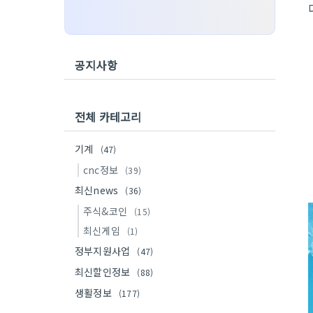
공지사항
전체 카테고리
기계
(47)
cnc정보
(39)
최신news
(36)
주식&코인
(15)
최신게임
(1)
정부지원사업
(47)
최신할인정보
(88)
생활정보
(177)