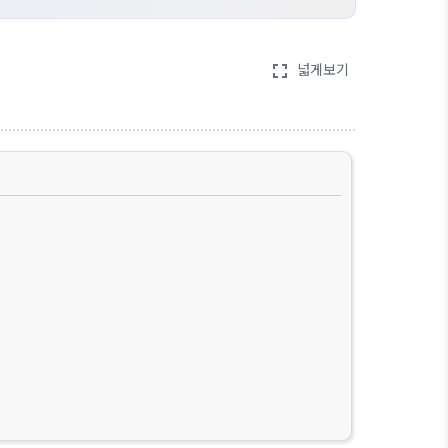
넓게보기
fullscreen
!