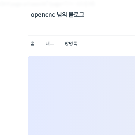
{{#if page.url.search('?page=') != -1}}
{{/if}}
opencnc 님의 블로그
홈
태그
방명록