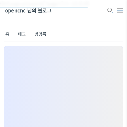
{{#if page.url.search('?page=') != -1}}
{{/if}}
opencnc 님의 블로그
홈
태그
방명록