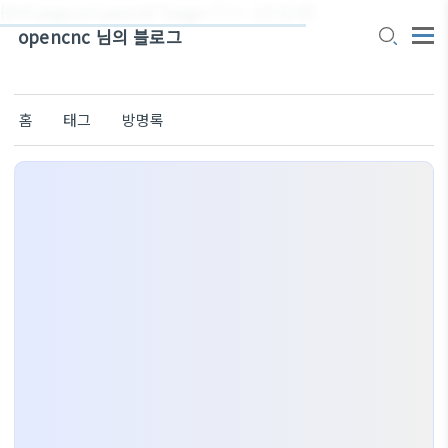
{{#if page.url.search('?page=') != -1}}
{{/if}}
opencnc 님의 블로그
홈
태그
방명록