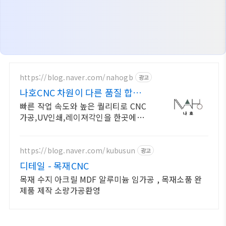
https://blog.naver.com/nahogb
광고
나호CNC 차원이 다른 품질 합리
적인가격. 가공맛집!
빠른 작업 속도와 높은 퀄리티로 CNC
가공,UV인쇄,레이져각인을 한곳에서
해결! 소량,대량 모두가능! 목재,수지
류,알루,아크릴,포맥스,등등 다양한 소
재 가공 가능
https://blog.naver.com/kubusun
광고
디테일 - 목재CNC
목재 수지 아크릴 MDF 알루미늄 임가공 , 목재소품 완
제품 제작 소량가공환영